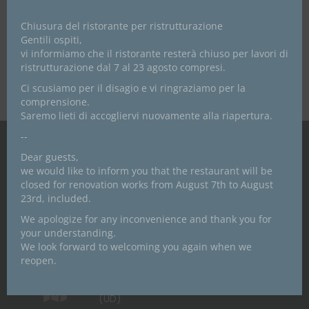
m
Acconsento
e
Chiusura del ristorante per ristrutturazione
Non Acconsento
Gentili ospiti,
vi informiamo che il ristorante resterà chiuso per lavori di
ristrutturazione dal 7 al 23 agosto compresi.
Invia
Ci scusiamo per il disagio e vi ringraziamo per la
comprensione.
Saremo lieti di accogliervi nuovamente alla riapertura.
--
Dear guests,
we would like to inform you that the restaurant will be
closed for renovation works from August 7th to August
23rd, included.
Privacy Policy
We apologize for any inconvenience and thank you for
Note legali e Copyright del Sito
your understanding.
We look forward to welcoming you again when we
reopen.
Informazioni
Viale Venezia, 66 33033 Codroipo
(UD)