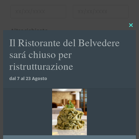
Clo
Altre richieste
this
Il Ristorante del Belvedere
mod
sará chiuso per
ristrutturazione
dal 7 al 23 Agosto
D
a
l
E
m
a
i
l
N
Consenso
*
o