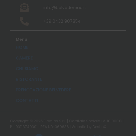
info@belvedereud.it
+39 0432 907854
Menu
HOME
CAMERE
CHI SIAMO
RISTORANTE
PRENOTAZIONE BELVEDERE
CONTATTI
Copyright © 2025 Elpidios S.r.l. | Capitale Sociale I.V. 10.000€ |
P.I. 03118740301 | REA UD-369636 | Website by DestinX